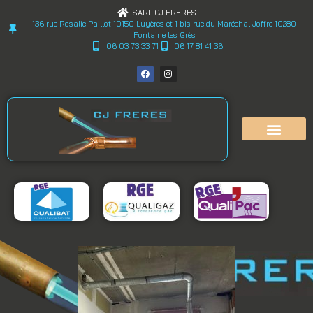
SARL CJ FRERES
136 rue Rosalie Paillot 10150 Luyères et 1 bis rue du Maréchal Joffre 10280
Fontaine les Grès
06 03 73 33 71
06 17 81 41 36